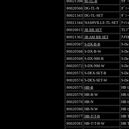
80021398
M-TL-B
ﾓﾀﾞｰ
80020566
DG-TL-N
ﾀﾞﾆｰ
80021343
DG-TL-SET
ﾀﾞﾆｰ
80021344
NASHVILLE-TL-SET
ﾅｯｼｭ
80020615
JB BR SET
TLﾌ
80021362
JB AM BR SET
ｱﾒﾘ
80020567
S-DX-B-B
S-De
80020568
S-DX-B-W
S-De
80020569
S-DX-NM-B
S-De
80020572
S-DX-NM-W
S-De
80020573
S-DEX-SET-B
S-De
80020574
S-DEX-SET-W
S-De
80020575
HB-B
HB 
80020579
HB-B-W
HB 
80020576
HB-N
HB 
80020580
HB-N-W
HB 
80020577
HB-T/T-B
HB 
80020581
HB-T/T-B-W
HB 