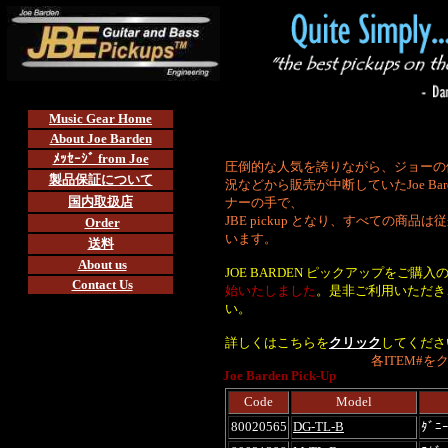
Music Gear Home
About Joe Barden
ﾒｯｾｰｼﾞ from Joe
圧倒的な人気を誇りながら、ジョーの
製品保証について
況などから販売が中断していたJoe B
国内取扱店
ナーの手で、
JBE pickup となり、すべての商
Order
います。
送料
About us
JOE BARDEN ピックアップをご購
Contact Us
始いたしました
。是非ご利用いただき、J
い。
詳しくはこちらを
クリック
してくださ
各ITEM#
Joe Barden Pick-Up
Code
Model
80020565
DG-TL-B
ﾀﾞﾆｰ