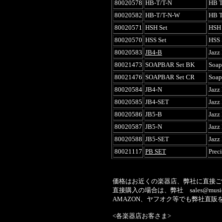
80020578
HB-T/T-N
HB 
80020582
HB-T/T-N-W
HB 
80020571
HSH Set
HSH 
80020570
HSS Set
HSS 
80020583
JB4-B
Jazz
80021473
SOAPBAR Set BK
Soap
80021476
SOAPBAR Set CR
Soap
80020584
JB4-N
Jazz
80020585
JB4-SET
Jazz
80020586
JB5-B
Jazz
80020587
JB5-N
Jazz
80020588
JB5-SET
Jazz
80021117
PB SET
Prec
価格はお近くの楽器店、弊社に直接ご
直接購入の場合は、弊社
sales@music
AMAZON、ヤフオク等でも弊社直販
<各楽器店お客さま>